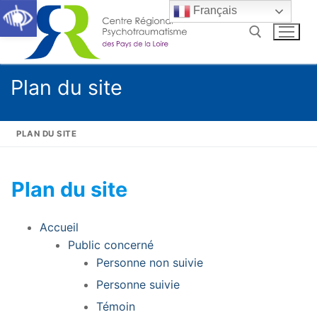
Ouvrir la barre d’outils
Aller
Français
au
contenu
Plan du site
Rechercher :
Rechercher
PLAN DU SITE
:
Plan du site
Accueil
Qui sommes-nous ?
Accueil
Public concerné
Annuaire
Personne non suivie
Formations
Personne suivie
Témoin
S’informer