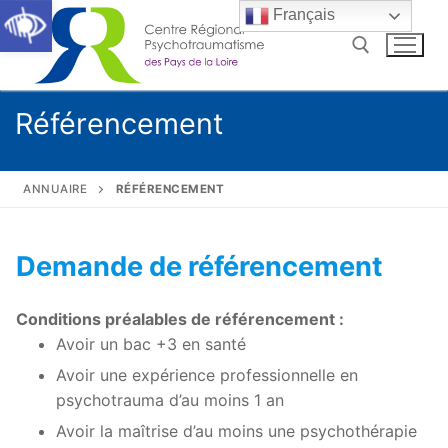
Ouvrir la barre d’outils
Français
Référencement
ANNUAIRE
RÉFÉRENCEMENT
Demande de référencement
Accueil
Qui sommes-nous ?
Conditions préalables de référencement :
Avoir un bac +3 en santé
Annuaire
Avoir une expérience professionnelle en
Formations
psychotrauma d’au moins 1 an
Avoir la maîtrise d’au moins une psychothérapie
S’informer