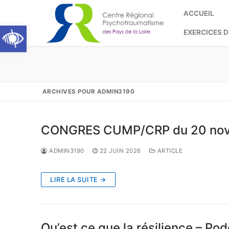
Aller
ACCUEIL
au
Ouvrir la barre d’outils
contenu
EXERCICES D
ARCHIVES POUR ADMIN3190
Rechercher
:
CONGRES CUMP/CRP du 20 no
Accueil
ADMIN3190
22 JUIN 2026
ARTICLE
Qui sommes-nous
Annuaire
LIRE LA SUITE →
Formations
S’informer
Qu’est ce que la résilience – Po