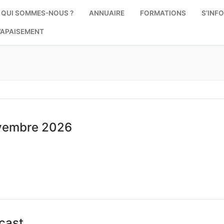
QUI SOMMES-NOUS ?
ANNUAIRE
FORMATIONS
S’INF
’APAISEMENT
admin3190
vembre 2026
 ?
dcast